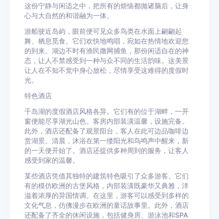
这份宁静与闲适之中，把所有的烦恼都抛诸脑后，让身
心与大自然的和谐融为一体。
游船驶近岛屿，眼前便可见众多鸟类在水面上翩翩起
舞、栖息觅食。它们欢快地鸣唱，宛如在热情地欢迎您
的到来。湖边不时有渔民撒网捕鱼，那份闲适自在的神
态，让人不禁感受到一种与众不同的生活韵味。这美景
让人在不知不觉中身心放松，尽情享受这难得的度假时
光。
特色酒店
千岛湖的度假酒店风格各异。它们有的位于湖畔，一开
窗便能尽享湖光山色。客房内部装潢温馨，设施完备。
此外，酒店还配备了观景阳台，客人在此可边品咖啡边
赏湖景。清晨，沐浴在第一缕阳光和鸟鸣声中醒来，新
的一天便开始了。酒店还提供多种周到的服务，让客人
感受到家的温馨。
某些酒店凭借其独特的建筑特色吸引了众多游客。它们
有的模仿欧洲的古堡风格，内部装潢既豪华又典雅，洋
溢着浓厚的异国情调。在这里，游客可以感受到多样的
文化气息，仿佛漫步在欧洲的童话故事里。此外，酒店
还配备了齐全的休闲设施，包括健身房、游泳池和SPA