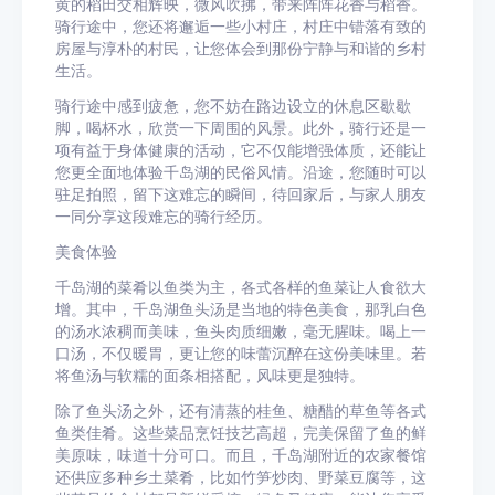
黄的稻田交相辉映，微风吹拂，带来阵阵花香与稻香。
骑行途中，您还将邂逅一些小村庄，村庄中错落有致的
房屋与淳朴的村民，让您体会到那份宁静与和谐的乡村
生活。
骑行途中感到疲惫，您不妨在路边设立的休息区歇歇
脚，喝杯水，欣赏一下周围的风景。此外，骑行还是一
项有益于身体健康的活动，它不仅能增强体质，还能让
您更全面地体验千岛湖的民俗风情。沿途，您随时可以
驻足拍照，留下这难忘的瞬间，待回家后，与家人朋友
一同分享这段难忘的骑行经历。
美食体验
千岛湖的菜肴以鱼类为主，各式各样的鱼菜让人食欲大
增。其中，千岛湖鱼头汤是当地的特色美食，那乳白色
的汤水浓稠而美味，鱼头肉质细嫩，毫无腥味。喝上一
口汤，不仅暖胃，更让您的味蕾沉醉在这份美味里。若
将鱼汤与软糯的面条相搭配，风味更是独特。
除了鱼头汤之外，还有清蒸的桂鱼、糖醋的草鱼等各式
鱼类佳肴。这些菜品烹饪技艺高超，完美保留了鱼的鲜
美原味，味道十分可口。而且，千岛湖附近的农家餐馆
还供应多种乡土菜肴，比如竹笋炒肉、野菜豆腐等，这