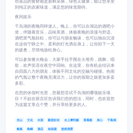
些菜品的食材都是新鲜采摘，绿色又健康，能让您享受
到纯正的农家味道，满足您的味觉期待。
夜间娱乐
千岛湖的夜晚同样迷人。晚上，你可以在湖边的酒吧小
坐，伴随着音乐，品味美酒，体验夜晚的浪漫与舒适。
酒吧里气氛轻松，你可以与朋友畅谈，也可以独自沉浸
在这份宁静之中。柔和的灯光洒在身上，让你卸下一天
的疲惫，尽情地放松身心。
可以参加篝火晚会，大家手拉手围在火堆旁，跳舞、唱
歌，欢声笑语在夜空中回响。在这里，你有机会结识来
自四面八方的朋友，体验不同文化的交融与碰撞。热闹
的气氛让整个夜晚充满活力，让你的假期之旅更加多姿
多彩。
在您的休假时光里，您最想尝试千岛湖的哪项娱乐项
目？不妨在留言区告诉我们您的想法，同时，也欢迎您
为这篇文章点个赞，并分享给更多的人。
光山
文化
水面
親朋好友
水上摩托艇
香蕉船
身心
千島湖
氣氛
島嶼
酒店
魚頭湯
悠然湖景