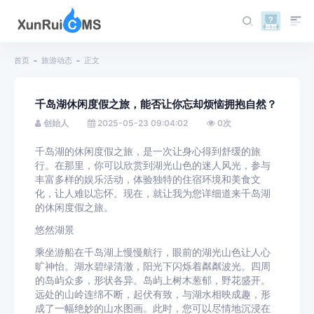
首页
旅游动态
正文
千岛湖休闲度假之旅，能否让你忘却烦恼拥抱自然？
创始人
2025-05-23 09:04:02
0
次
千岛湖的休闲度假之旅，是一次让身心得到舒缓的旅
行。在那里，你可以欣赏到湖光山色的迷人风光，参与
丰富多样的娱乐活动，体验独特的住宿环境和美食文
化，让人难以忘怀。现在，就让我为您详细道来千岛湖
的休闲度假之旅。
悠然湖景
乘坐游船在千岛湖上慢慢航行，眼前的湖光山色让人心
旷神怡。湖水碧绿清澈，阳光下闪烁着粼粼波光。四周
的岛屿众多，形状各异。岛屿上树木葱郁，野花盛开。
远处的山岭连绵不断，起伏有致，与湖水相映成趣，形
成了一幅绝妙的山水图画。此时，您可以尽情地沉浸在