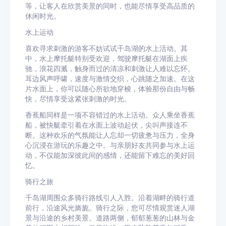
等，让客人在欣赏美景的同时，也能尽情享受高品质的
休闲时光。
水上运动
喜欢寻求刺激的游客不妨试试千岛湖的水上活动。其
中，水上摩托艇特别受欢迎，驾驶摩托艇在湖面上疾
驰，浪花四溅，触身而过的清凉和刺激让人难以忘怀。
耳边风声呼啸，速度与激情交织，心跳随之加速。在这
片水面上，你可以随心所欲地穿梭，体验那份自由与畅
快，尽情享受这紧张刺激的时光。
香蕉船同样是一项不容错过的水上活动。众人乘坐香蕉
船，被快艇牵引着在水面上波动起伏，尖叫声接连不
断。这种欢乐的气氛能让人忘却一切疲惫与压力，全身
心沉浸在游玩的乐趣之中。与亲朋好友共同参与水上运
动，不仅能加深彼此间的感情，还能留下难忘的美好回
忆。
骑行之旅
千岛湖周围众多骑行路线引人入胜。沿着湖畔的骑行道
前行，沿途风光旖旎。骑行之际，您可尽情观赏迷人湖
景与沿途的乡村美景。道路两侧，郁郁葱葱的山林与金