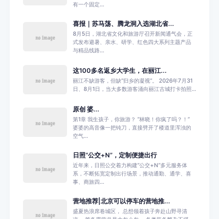
有一个固定...
喜报｜苏马荡、腾龙洞入选湖北省...
8月5日，湖北省文化和旅游厅召开新闻通气会，正
式发布避暑、亲水、研学、红色四大系列主题产品
与精品线路...
这100多名返乡大学生，在丽江...
丽江不缺游客，但缺“归乡的凝视”。 2026年7月31
日、8月1日，当大多数游客涌向丽江古城打卡拍照...
原创 婆...
第1章 我生孩子，你旅游？ “林晓！你疯了吗？！”
婆婆的高音像一把钝刀，直接劈开了楼道里浑浊的
空气...
日照“公交+N”，定制便捷出行
近年来，日照公交着力构建“公交+N”多元服务体
系，不断拓宽定制出行场景，推动通勤、通学、喜
事、商旅四...
营地推荐|北京可以停车的营地推...
盛夏热浪席卷城区， 总想领着孩子奔赴山野寻清