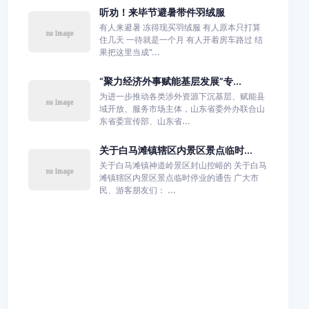
听劝！来毕节避暑带件羽绒服
有人来避暑 冻得现买羽绒服 有人原本只打算
住几天 一待就是一个月 有人开着房车路过 结
果把这里当成“...
“聚力经济外事赋能基层发展”专...
为进一步推动各类涉外资源下沉基层、赋能县
域开放、服务市场主体，山东省委外办联合山
东省委宣传部、山东省...
关于白马滩镇辖区内景区景点临时...
关于白马滩镇神道岭景区封山控峪的 关于白马
滩镇辖区内景区景点临时停业的通告 广大市
民、游客朋友们： ...