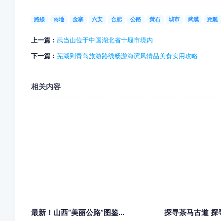
路線
兩地
金寨
六安
合肥
公路
黃石
城市
武漢
距離
上一篇：
武当山位于中国湖北省十堰市境内
下一篇：
芜湖到青岛旅游路线畅游海滨风情品美食实用攻略
相关内容
最新！山西“美丽公路”图鉴...
探寻茶马古道 探寻