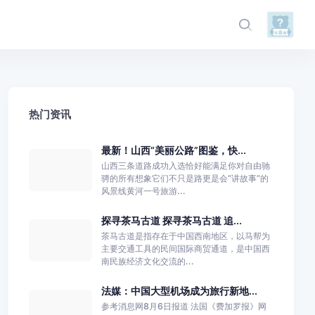
热门资讯
最新！山西“美丽公路”图鉴，快...
山西三条道路成功入选恰好能满足你对自由驰
骋的所有想象它们不只是路更是会“讲故事”的
风景线黄河一号旅游...
探寻茶马古道 探寻茶马古道 追...
茶马古道是指存在于中国西南地区，以马帮为
主要交通工具的民间国际商贸通道，是中国西
南民族经济文化交流的...
法媒：中国大型机场成为旅行新地...
参考消息网8月6日报道 法国《费加罗报》网