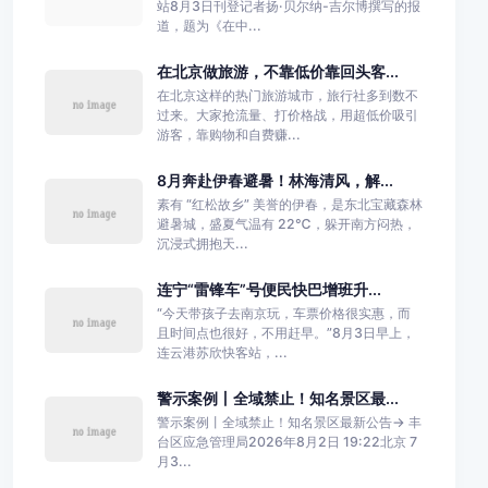
站8月3日刊登记者扬·贝尔纳-吉尔博撰写的报
道，题为《在中...
在北京做旅游，不靠低价靠回头客...
在北京这样的热门旅游城市，旅行社多到数不
过来。大家抢流量、打价格战，用超低价吸引
游客，靠购物和自费赚...
8月奔赴伊春避暑！林海清风，解...
素有 “红松故乡” 美誉的伊春，是东北宝藏森林
避暑城，盛夏气温有 22℃，躲开南方闷热，
沉浸式拥抱天...
连宁“雷锋车”号便民快巴增班升...
“今天带孩子去南京玩，车票价格很实惠，而
且时间点也很好，不用赶早。”8月3日早上，
连云港苏欣快客站，...
警示案例丨全域禁止！知名景区最...
警示案例丨全域禁止！知名景区最新公告→ 丰
台区应急管理局2026年8月2日 19:22北京 7
月3...