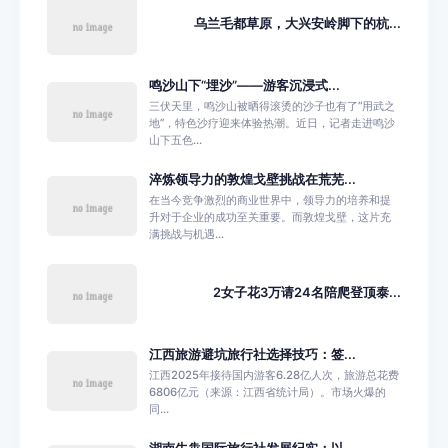
乌兰毛都草原，大兴安岭脚下的杭...
鸣沙山下“埋沙”——游客沉浸式...
三伏天里，鸣沙山被晒得滚烫的沙子也有了“用武之
地”，特色沙疗迎来体验热潮。近日，记者走进鸣沙
山下五色...
淬炼领导力的敦煌戈壁挑战在荒芜...
在当今竞争激烈的商业世界中，领导力的培养和提
升对于企业的成功至关重要。而敦煌戈壁，这片充
满挑战与机遇...
2女子花3万请24名陪爬登顶泰...
江西旅游避坑旅行社选择技巧：签...
江西2025年接待国内游客6.28亿人次，旅游总花费
6806亿元（来源：江西省统计局）。市场火爆的
同...