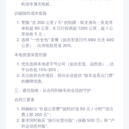
机场专属充电桩。
识破隐性成本套路
警惕 “含 200 公里 / 天” 的陷阱：蜈支洲岛 - 亚龙湾
单程超 80 公里，6 日行程易超 1200 公里，超 1 公
里加收 5 元；
选择 “一价全包” 套餐（如吉宏道日均 980 元含 400
公里），比传统租赁省 20%。
本地资源深度挖掘
优先选择本地老字号公司（如吉宏道、远胜游），比
平台价低 15%-20%；
关注政府合作项目，部分企业提供 “租车送景点门票”
的捆绑优惠。
三、避坑指南：从合同到验车的全流程守护
合同三要素
明确标注 “0 超公里费”“超时封顶 50 元 / 小时”“清洁
费上限 200 元”；
要求同时购买 “旅行社责任险”（保额 500 万）和 “户
外运动意外险”。