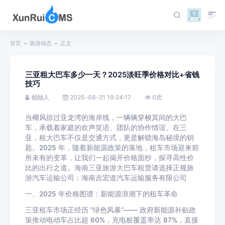
首页
旅游动态
正文
三亚租大巴车多少一天？2025淡旺季价格对比+省钱
技巧
创始人
2025-08-21 19:24:17
0
次
当椰风掠过亚龙湾的海岸线，一辆辆穿梭其间的大巴
车，承载着家庭的欢声笑语、团队的协作情谊。在三
亚，租大巴车不仅是交通方式，更是解锁海岛秘境的钥
匙。2025 年，随着新能源政策的落地，租车市场迎来前
所未有的变革，让我们一起揭开价格面纱，探寻高性价
比的出行之道。海南三亚旅游大巴车租赁请选择正规旅
游汽车运输公司：海南吉宏道汽车运输服务有限公司
一、2025 年价格图谱：新能源浪潮下的租车革命
三亚租车市场正经历 “绿色风暴”—— 政府新能源补贴政
策推动电动车占比超 60%，充电桩覆盖率达 87%，直接