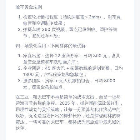
验车黄金法则
检查轮胎磨损程度（胎纹深度需＞3mm）、刹车灵
敏度和空调制冷效果；
拍摄车辆 360 度视频，重点记录划痕、凹陷等细
节，避免还车纠纷。
四、场景化应用：不同群体的最优解
家庭出游：选择 22 座商务车，日均 800 元，含儿
童安全座椅和车载动画片库；
企业团建：45 座大巴 + 拓展教练的定制套餐，日均
1800 元，含行程策划和急救包；
摄影团队：房车 + 无人机跟拍组合，日均 3000
元，覆盖全岛拍摄点。
在三亚，租大巴车不再是简单的成本支出，而是一场与
碧海蓝天共舞的旅程。2025 年，抓住新能源政策红利，
用理性规划与灵活策略，让每一分预算都化作浪花中的
欢歌。无论是追逐日出的椰梦长廊，还是探秘雨林的呀
诺达，一辆可靠的大巴车，都将成为您旅途中最忠诚的
伙伴。