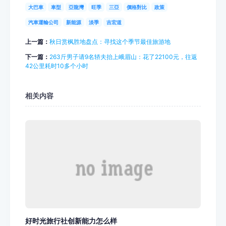
大巴車
車型
亞龍灣
旺季
三亞
價格對比
政策
汽車運輸公司
新能源
淡季
吉宏道
上一篇：
秋日赏枫胜地盘点：寻找这个季节最佳旅游地
下一篇：
263斤男子请9名轿夫抬上峨眉山：花了22100元，往返
42公里耗时10多个小时
相关内容
好时光旅行社创新能力怎么样