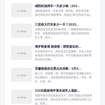
咸阳机场停车一天多少钱（202...
咸阳机场停车一天多少钱（2025） 室外停车场：
30分钟以内不收取费用；若超过 30 分钟且不超...
三亚租大巴车多少一天？2025...
当椰风掠过亚龙湾的海岸线，一辆辆穿梭其间的大
巴车，承载着家庭的欢声笑语、团队的协作情谊。
在三亚，租大...
俄罗斯参展 旅游签：获取签证的...
在全球化的今天，国际交流日益频繁，许多人前往
各国进行商务和旅游活动。对于想要参加在俄罗斯
举办的大型展...
安徽旅游必去景点全攻略：5天4...
家人们，谁懂啊！我一直对安徽那片充满魅力的土
地心驰神往，尤其是那闻名遐迩的黄山，奇松、怪
石、云海，每...
233乐园游戏申请未成年人退款...
在数字娱乐日益普及的当下，233 乐园以丰富多样
的游戏选择，成为众多未成年人休闲娱乐的热门之
选。然而...