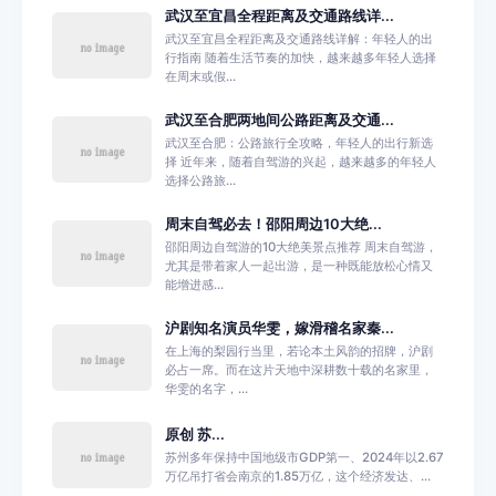
武汉至宜昌全程距离及交通路线详...
武汉至宜昌全程距离及交通路线详解：年轻人的出
行指南 随着生活节奏的加快，越来越多年轻人选择
在周末或假...
武汉至合肥两地间公路距离及交通...
武汉至合肥：公路旅行全攻略，年轻人的出行新选
择 近年来，随着自驾游的兴起，越来越多的年轻人
选择公路旅...
周末自驾必去！邵阳周边10大绝...
邵阳周边自驾游的10大绝美景点推荐 周末自驾游，
尤其是带着家人一起出游，是一种既能放松心情又
能增进感...
沪剧知名演员华雯，嫁滑稽名家秦...
在上海的梨园行当里，若论本土风韵的招牌，沪剧
必占一席。而在这片天地中深耕数十载的名家里，
华雯的名字，...
原创 苏...
苏州多年保持中国地级市GDP第一、2024年以2.67
万亿吊打省会南京的1.85万亿，这个经济发达、...