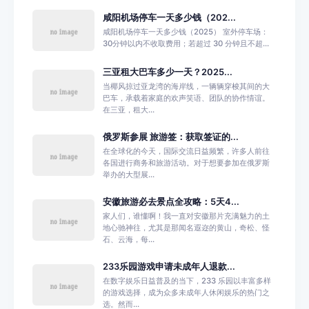
咸阳机场停车一天多少钱（202...
咸阳机场停车一天多少钱（2025） 室外停车场：
30分钟以内不收取费用；若超过 30 分钟且不超...
三亚租大巴车多少一天？2025...
当椰风掠过亚龙湾的海岸线，一辆辆穿梭其间的大
巴车，承载着家庭的欢声笑语、团队的协作情谊。
在三亚，租大...
俄罗斯参展 旅游签：获取签证的...
在全球化的今天，国际交流日益频繁，许多人前往
各国进行商务和旅游活动。对于想要参加在俄罗斯
举办的大型展...
安徽旅游必去景点全攻略：5天4...
家人们，谁懂啊！我一直对安徽那片充满魅力的土
地心驰神往，尤其是那闻名遐迩的黄山，奇松、怪
石、云海，每...
233乐园游戏申请未成年人退款...
在数字娱乐日益普及的当下，233 乐园以丰富多样
的游戏选择，成为众多未成年人休闲娱乐的热门之
选。然而...