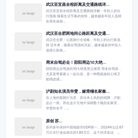
武汉至宜昌全程距离及交通路线详...
武汉至宜昌全程距离及交通路线详解：年轻人的出
行指南 随着生活节奏的加快，越来越多年轻人选择
在周末或假...
武汉至合肥两地间公路距离及交通...
武汉至合肥：公路旅行全攻略，年轻人的出行新选
择 近年来，随着自驾游的兴起，越来越多的年轻人
选择公路旅...
周末自驾必去！邵阳周边10大绝...
邵阳周边自驾游的10大绝美景点推荐 周末自驾游，
尤其是带着家人一起出游，是一种既能放松心情又
能增进感...
沪剧知名演员华雯，嫁滑稽名家秦...
在上海的梨园行当里，若论本土风韵的招牌，沪剧
必占一席。而在这片天地中深耕数十载的名家里，
华雯的名字，...
原创 苏...
苏州多年保持中国地级市GDP第一、2024年以2.67
万亿吊打省会南京的1.85万亿，这个经济发达、...