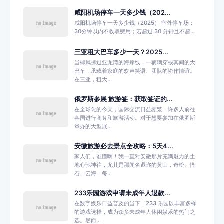
咸阳机场停车一天多少钱（202...
咸阳机场停车一天多少钱（2025） 室外停车场：
30分钟以内不收取费用；若超过 30 分钟且不超...
三亚租大巴车多少一天？2025...
当椰风掠过亚龙湾的海岸线，一辆辆穿梭其间的大
巴车，承载着家庭的欢声笑语、团队的协作情谊。
在三亚，租大...
俄罗斯参展 旅游签：获取签证的...
在全球化的今天，国际交流日益频繁，许多人前往
各国进行商务和旅游活动。对于想要参加在俄罗斯
举办的大型展...
安徽旅游必去景点全攻略：5天4...
家人们，谁懂啊！我一直对安徽那片充满魅力的土
地心驰神往，尤其是那闻名遐迩的黄山，奇松、怪
石、云海，每...
233乐园游戏申请未成年人退款...
在数字娱乐日益普及的当下，233 乐园以丰富多样
的游戏选择，成为众多未成年人休闲娱乐的热门之
选。然而...