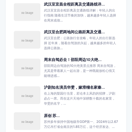
武汉至宜昌全程距离及交通路线详...
武汉至宜昌全程距离及交通路线详解：年轻人的出
行指南 随着生活节奏的加快，越来越多年轻人选择
在周末或假...
武汉至合肥两地间公路距离及交通...
武汉至合肥：公路旅行全攻略，年轻人的出行新选
择 近年来，随着自驾游的兴起，越来越多的年轻人
选择公路旅...
周末自驾必去！邵阳周边10大绝...
邵阳周边自驾游的10大绝美景点推荐 周末自驾游，
尤其是带着家人一起出游，是一种既能放松心情又
能增进感...
沪剧知名演员华雯，嫁滑稽名家秦...
在上海的梨园行当里，若论本土风韵的招牌，沪剧
必占一席。而在这片天地中深耕数十载的名家里，
华雯的名字，...
原创 苏...
苏州多年保持中国地级市GDP第一、2024年以2.67
万亿吊打省会南京的1.85万亿，这个经济发达、...