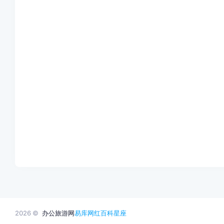
2026 ©
办公旅游网
易库网
红百科
星座