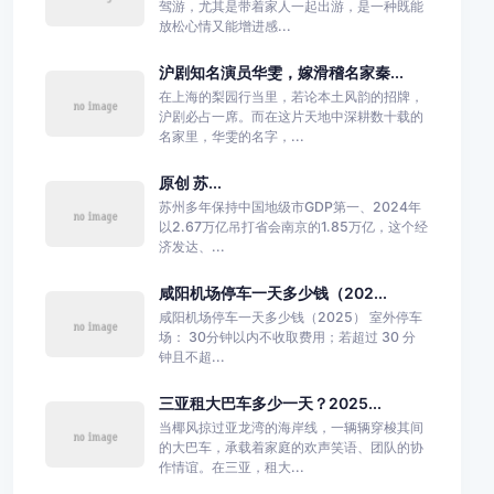
驾游，尤其是带着家人一起出游，是一种既能
放松心情又能增进感...
沪剧知名演员华雯，嫁滑稽名家秦...
在上海的梨园行当里，若论本土风韵的招牌，
沪剧必占一席。而在这片天地中深耕数十载的
名家里，华雯的名字，...
原创 苏...
苏州多年保持中国地级市GDP第一、2024年
以2.67万亿吊打省会南京的1.85万亿，这个经
济发达、...
咸阳机场停车一天多少钱（202...
咸阳机场停车一天多少钱（2025） 室外停车
场： 30分钟以内不收取费用；若超过 30 分
钟且不超...
三亚租大巴车多少一天？2025...
当椰风掠过亚龙湾的海岸线，一辆辆穿梭其间
的大巴车，承载着家庭的欢声笑语、团队的协
作情谊。在三亚，租大...