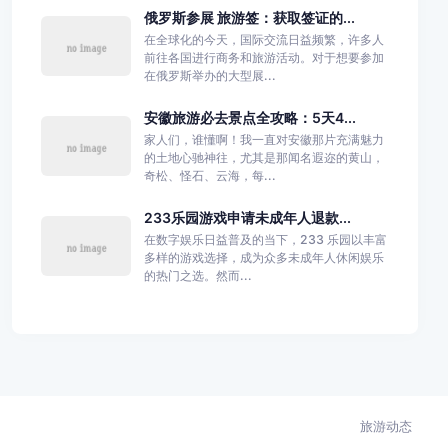
俄罗斯参展 旅游签：获取签证的...
在全球化的今天，国际交流日益频繁，许多人
前往各国进行商务和旅游活动。对于想要参加
在俄罗斯举办的大型展...
安徽旅游必去景点全攻略：5天4...
家人们，谁懂啊！我一直对安徽那片充满魅力
的土地心驰神往，尤其是那闻名遐迩的黄山，
奇松、怪石、云海，每...
233乐园游戏申请未成年人退款...
在数字娱乐日益普及的当下，233 乐园以丰富
多样的游戏选择，成为众多未成年人休闲娱乐
的热门之选。然而...
旅游动态