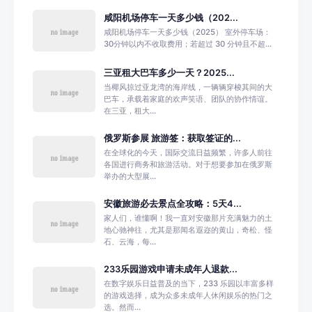
咸阳机场停车一天多少钱（202...
咸阳机场停车一天多少钱（2025） 室外停车场：
30分钟以内不收取费用；若超过 30 分钟且不超...
三亚租大巴车多少一天？2025...
当椰风掠过亚龙湾的海岸线，一辆辆穿梭其间的大
巴车，承载着家庭的欢声笑语、团队的协作情谊。
在三亚，租大...
俄罗斯参展 旅游签：获取签证的...
在全球化的今天，国际交流日益频繁，许多人前往
各国进行商务和旅游活动。对于想要参加在俄罗斯
举办的大型展...
安徽旅游必去景点全攻略：5天4...
家人们，谁懂啊！我一直对安徽那片充满魅力的土
地心驰神往，尤其是那闻名遐迩的黄山，奇松、怪
石、云海，每...
233乐园游戏申请未成年人退款...
在数字娱乐日益普及的当下，233 乐园以丰富多样
的游戏选择，成为众多未成年人休闲娱乐的热门之
选。然而...