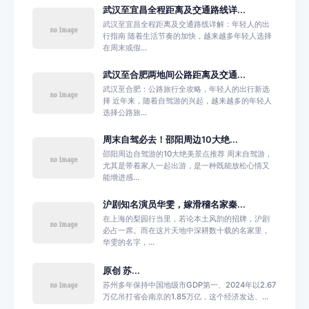
武汉至宜昌全程距离及交通路线详...
武汉至宜昌全程距离及交通路线详解：年轻人的出
行指南 随着生活节奏的加快，越来越多年轻人选择
在周末或假...
武汉至合肥两地间公路距离及交通...
武汉至合肥：公路旅行全攻略，年轻人的出行新选
择 近年来，随着自驾游的兴起，越来越多的年轻人
选择公路旅...
周末自驾必去！邵阳周边10大绝...
邵阳周边自驾游的10大绝美景点推荐 周末自驾游，
尤其是带着家人一起出游，是一种既能放松心情又
能增进感...
沪剧知名演员华雯，嫁滑稽名家秦...
在上海的梨园行当里，若论本土风韵的招牌，沪剧
必占一席。而在这片天地中深耕数十载的名家里，
华雯的名字，...
原创 苏...
苏州多年保持中国地级市GDP第一、2024年以2.67
万亿吊打省会南京的1.85万亿，这个经济发达、...