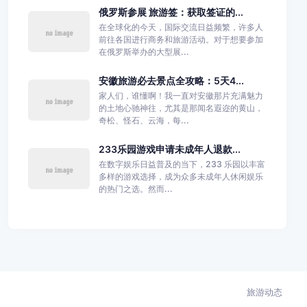
俄罗斯参展 旅游签：获取签证的...
在全球化的今天，国际交流日益频繁，许多人
前往各国进行商务和旅游活动。对于想要参加
在俄罗斯举办的大型展...
安徽旅游必去景点全攻略：5天4...
家人们，谁懂啊！我一直对安徽那片充满魅力
的土地心驰神往，尤其是那闻名遐迩的黄山，
奇松、怪石、云海，每...
233乐园游戏申请未成年人退款...
在数字娱乐日益普及的当下，233 乐园以丰富
多样的游戏选择，成为众多未成年人休闲娱乐
的热门之选。然而...
旅游动态