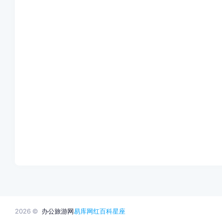
2026 ©
办公旅游网
易库网
红百科
星座