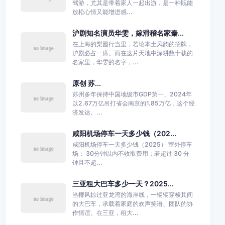
驾游，尤其是带着家人一起出游，是一种既能
放松心情又能增进感...
沪剧知名演员华雯，嫁滑稽名家秦...
在上海的梨园行当里，若论本土风韵的招牌，
沪剧必占一席。而在这片天地中深耕数十载的
名家里，华雯的名字，...
原创 苏...
苏州多年保持中国地级市GDP第一、2024年
以2.67万亿吊打省会南京的1.85万亿，这个经
济发达、...
咸阳机场停车一天多少钱（202...
咸阳机场停车一天多少钱（2025） 室外停车
场： 30分钟以内不收取费用；若超过 30 分
钟且不超...
三亚租大巴车多少一天？2025...
当椰风掠过亚龙湾的海岸线，一辆辆穿梭其间
的大巴车，承载着家庭的欢声笑语、团队的协
作情谊。在三亚，租大...