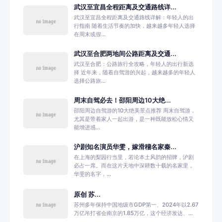
武汉至宜昌全程距离及交通路线详...
武汉至宜昌全程距离及交通路线详解：年轻人的出
行指南 随着生活节奏的加快，越来越多年轻人选择
在周末或假...
武汉至合肥两地间公路距离及交通...
武汉至合肥：公路旅行全攻略，年轻人的出行新选
择 近年来，随着自驾游的兴起，越来越多的年轻人
选择公路旅...
周末自驾必去！邵阳周边10大绝...
邵阳周边自驾游的10大绝美景点推荐 周末自驾游，
尤其是带着家人一起出游，是一种既能放松心情又
能增进感...
沪剧知名演员华雯，嫁滑稽名家秦...
在上海的梨园行当里，若论本土风韵的招牌，沪剧
必占一席。而在这片天地中深耕数十载的名家里，
华雯的名字，...
原创 苏...
苏州多年保持中国地级市GDP第一、2024年以2.67
万亿吊打省会南京的1.85万亿，这个经济发达、...