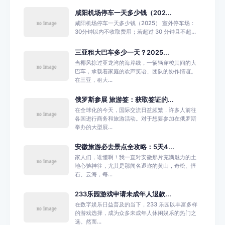
咸阳机场停车一天多少钱（202...
咸阳机场停车一天多少钱（2025） 室外停车场：
30分钟以内不收取费用；若超过 30 分钟且不超...
三亚租大巴车多少一天？2025...
当椰风掠过亚龙湾的海岸线，一辆辆穿梭其间的大
巴车，承载着家庭的欢声笑语、团队的协作情谊。
在三亚，租大...
俄罗斯参展 旅游签：获取签证的...
在全球化的今天，国际交流日益频繁，许多人前往
各国进行商务和旅游活动。对于想要参加在俄罗斯
举办的大型展...
安徽旅游必去景点全攻略：5天4...
家人们，谁懂啊！我一直对安徽那片充满魅力的土
地心驰神往，尤其是那闻名遐迩的黄山，奇松、怪
石、云海，每...
233乐园游戏申请未成年人退款...
在数字娱乐日益普及的当下，233 乐园以丰富多样
的游戏选择，成为众多未成年人休闲娱乐的热门之
选。然而...