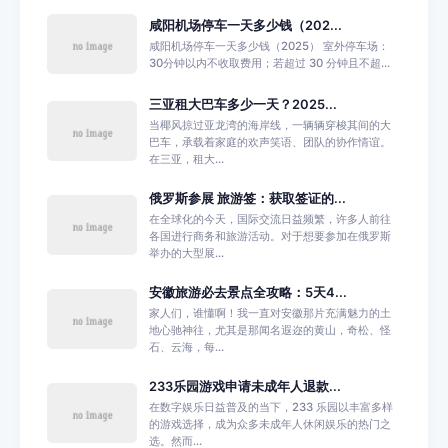
咸阳机场停车一天多少钱（202...
咸阳机场停车一天多少钱（2025） 室外停车场：
30分钟以内不收取费用；若超过 30 分钟且不超...
三亚租大巴车多少一天？2025...
当椰风掠过亚龙湾的海岸线，一辆辆穿梭其间的大
巴车，承载着家庭的欢声笑语、团队的协作情谊。
在三亚，租大...
俄罗斯参展 旅游签：获取签证的...
在全球化的今天，国际交流日益频繁，许多人前往
各国进行商务和旅游活动。对于想要参加在俄罗斯
举办的大型展...
安徽旅游必去景点全攻略：5天4...
家人们，谁懂啊！我一直对安徽那片充满魅力的土
地心驰神往，尤其是那闻名遐迩的黄山，奇松、怪
石、云海，每...
233乐园游戏申请未成年人退款...
在数字娱乐日益普及的当下，233 乐园以丰富多样
的游戏选择，成为众多未成年人休闲娱乐的热门之
选。然而...