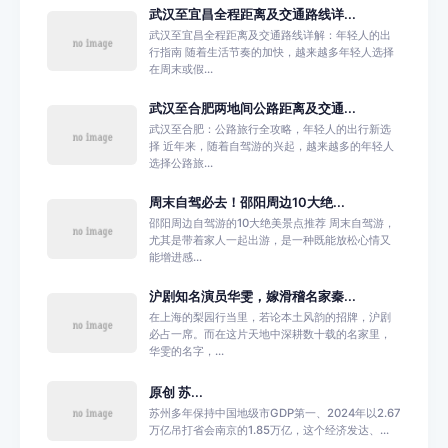
武汉至宜昌全程距离及交通路线详...
武汉至宜昌全程距离及交通路线详解：年轻人的出
行指南 随着生活节奏的加快，越来越多年轻人选择
在周末或假...
武汉至合肥两地间公路距离及交通...
武汉至合肥：公路旅行全攻略，年轻人的出行新选
择 近年来，随着自驾游的兴起，越来越多的年轻人
选择公路旅...
周末自驾必去！邵阳周边10大绝...
邵阳周边自驾游的10大绝美景点推荐 周末自驾游，
尤其是带着家人一起出游，是一种既能放松心情又
能增进感...
沪剧知名演员华雯，嫁滑稽名家秦...
在上海的梨园行当里，若论本土风韵的招牌，沪剧
必占一席。而在这片天地中深耕数十载的名家里，
华雯的名字，...
原创 苏...
苏州多年保持中国地级市GDP第一、2024年以2.67
万亿吊打省会南京的1.85万亿，这个经济发达、...