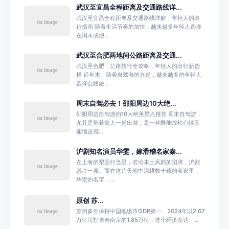
武汉至宜昌全程距离及交通路线详...
武汉至宜昌全程距离及交通路线详解：年轻人的出
行指南 随着生活节奏的加快，越来越多年轻人选择
在周末或假...
武汉至合肥两地间公路距离及交通...
武汉至合肥：公路旅行全攻略，年轻人的出行新选
择 近年来，随着自驾游的兴起，越来越多的年轻人
选择公路旅...
周末自驾必去！邵阳周边10大绝...
邵阳周边自驾游的10大绝美景点推荐 周末自驾游，
尤其是带着家人一起出游，是一种既能放松心情又
能增进感...
沪剧知名演员华雯，嫁滑稽名家秦...
在上海的梨园行当里，若论本土风韵的招牌，沪剧
必占一席。而在这片天地中深耕数十载的名家里，
华雯的名字，...
原创 苏...
苏州多年保持中国地级市GDP第一、2024年以2.67
万亿吊打省会南京的1.85万亿，这个经济发达、...