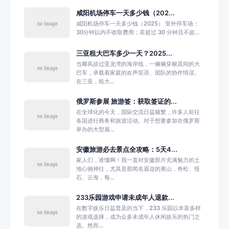
咸阳机场停车一天多少钱（202...
咸阳机场停车一天多少钱（2025） 室外停车场：
30分钟以内不收取费用；若超过 30 分钟且不超...
三亚租大巴车多少一天？2025...
当椰风掠过亚龙湾的海岸线，一辆辆穿梭其间的大
巴车，承载着家庭的欢声笑语、团队的协作情谊。
在三亚，租大...
俄罗斯参展 旅游签：获取签证的...
在全球化的今天，国际交流日益频繁，许多人前往
各国进行商务和旅游活动。对于想要参加在俄罗斯
举办的大型展...
安徽旅游必去景点全攻略：5天4...
家人们，谁懂啊！我一直对安徽那片充满魅力的土
地心驰神往，尤其是那闻名遐迩的黄山，奇松、怪
石、云海，每...
233乐园游戏申请未成年人退款...
在数字娱乐日益普及的当下，233 乐园以丰富多样
的游戏选择，成为众多未成年人休闲娱乐的热门之
选。然而...