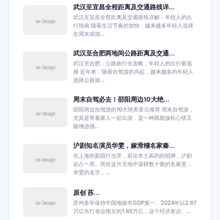
武汉至宜昌全程距离及交通路线详...
武汉至宜昌全程距离及交通路线详解：年轻人的出
行指南 随着生活节奏的加快，越来越多年轻人选择
在周末或假...
武汉至合肥两地间公路距离及交通...
武汉至合肥：公路旅行全攻略，年轻人的出行新选
择 近年来，随着自驾游的兴起，越来越多的年轻人
选择公路旅...
周末自驾必去！邵阳周边10大绝...
邵阳周边自驾游的10大绝美景点推荐 周末自驾游，
尤其是带着家人一起出游，是一种既能放松心情又
能增进感...
沪剧知名演员华雯，嫁滑稽名家秦...
在上海的梨园行当里，若论本土风韵的招牌，沪剧
必占一席。而在这片天地中深耕数十载的名家里，
华雯的名字，...
原创 苏...
苏州多年保持中国地级市GDP第一、2024年以2.67
万亿吊打省会南京的1.85万亿，这个经济发达、...