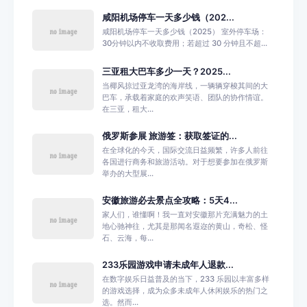
咸阳机场停车一天多少钱（202...
咸阳机场停车一天多少钱（2025） 室外停车场：
30分钟以内不收取费用；若超过 30 分钟且不超...
三亚租大巴车多少一天？2025...
当椰风掠过亚龙湾的海岸线，一辆辆穿梭其间的大
巴车，承载着家庭的欢声笑语、团队的协作情谊。
在三亚，租大...
俄罗斯参展 旅游签：获取签证的...
在全球化的今天，国际交流日益频繁，许多人前往
各国进行商务和旅游活动。对于想要参加在俄罗斯
举办的大型展...
安徽旅游必去景点全攻略：5天4...
家人们，谁懂啊！我一直对安徽那片充满魅力的土
地心驰神往，尤其是那闻名遐迩的黄山，奇松、怪
石、云海，每...
233乐园游戏申请未成年人退款...
在数字娱乐日益普及的当下，233 乐园以丰富多样
的游戏选择，成为众多未成年人休闲娱乐的热门之
选。然而...