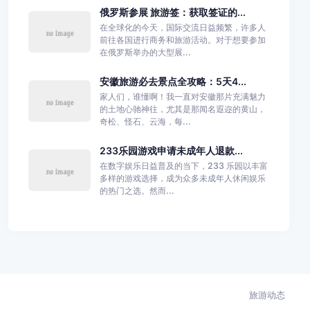
俄罗斯参展 旅游签：获取签证的...
在全球化的今天，国际交流日益频繁，许多人
前往各国进行商务和旅游活动。对于想要参加
在俄罗斯举办的大型展...
安徽旅游必去景点全攻略：5天4...
家人们，谁懂啊！我一直对安徽那片充满魅力
的土地心驰神往，尤其是那闻名遐迩的黄山，
奇松、怪石、云海，每...
233乐园游戏申请未成年人退款...
在数字娱乐日益普及的当下，233 乐园以丰富
多样的游戏选择，成为众多未成年人休闲娱乐
的热门之选。然而...
旅游动态