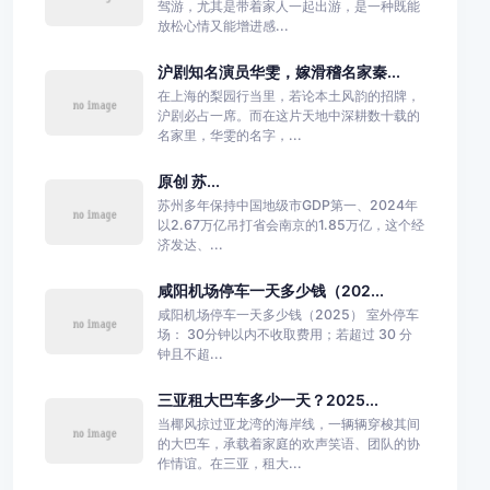
驾游，尤其是带着家人一起出游，是一种既能
放松心情又能增进感...
沪剧知名演员华雯，嫁滑稽名家秦...
在上海的梨园行当里，若论本土风韵的招牌，
沪剧必占一席。而在这片天地中深耕数十载的
名家里，华雯的名字，...
原创 苏...
苏州多年保持中国地级市GDP第一、2024年
以2.67万亿吊打省会南京的1.85万亿，这个经
济发达、...
咸阳机场停车一天多少钱（202...
咸阳机场停车一天多少钱（2025） 室外停车
场： 30分钟以内不收取费用；若超过 30 分
钟且不超...
三亚租大巴车多少一天？2025...
当椰风掠过亚龙湾的海岸线，一辆辆穿梭其间
的大巴车，承载着家庭的欢声笑语、团队的协
作情谊。在三亚，租大...