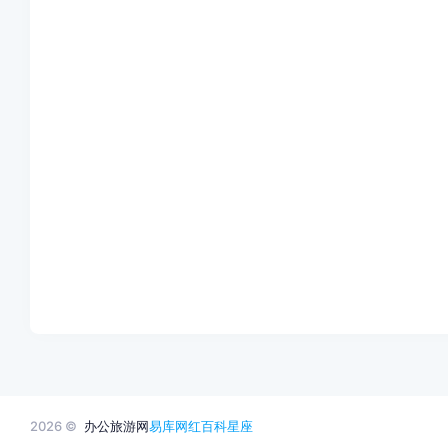
2026 ©
办公旅游网
易库网
红百科
星座