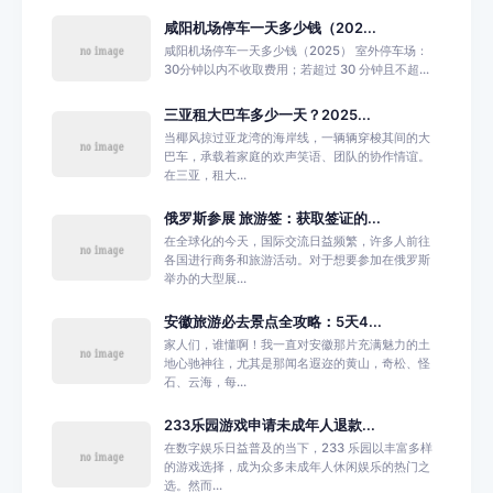
咸阳机场停车一天多少钱（202...
咸阳机场停车一天多少钱（2025） 室外停车场：
30分钟以内不收取费用；若超过 30 分钟且不超...
三亚租大巴车多少一天？2025...
当椰风掠过亚龙湾的海岸线，一辆辆穿梭其间的大
巴车，承载着家庭的欢声笑语、团队的协作情谊。
在三亚，租大...
俄罗斯参展 旅游签：获取签证的...
在全球化的今天，国际交流日益频繁，许多人前往
各国进行商务和旅游活动。对于想要参加在俄罗斯
举办的大型展...
安徽旅游必去景点全攻略：5天4...
家人们，谁懂啊！我一直对安徽那片充满魅力的土
地心驰神往，尤其是那闻名遐迩的黄山，奇松、怪
石、云海，每...
233乐园游戏申请未成年人退款...
在数字娱乐日益普及的当下，233 乐园以丰富多样
的游戏选择，成为众多未成年人休闲娱乐的热门之
选。然而...