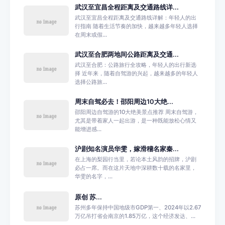
武汉至宜昌全程距离及交通路线详...
武汉至宜昌全程距离及交通路线详解：年轻人的出
行指南 随着生活节奏的加快，越来越多年轻人选择
在周末或假...
武汉至合肥两地间公路距离及交通...
武汉至合肥：公路旅行全攻略，年轻人的出行新选
择 近年来，随着自驾游的兴起，越来越多的年轻人
选择公路旅...
周末自驾必去！邵阳周边10大绝...
邵阳周边自驾游的10大绝美景点推荐 周末自驾游，
尤其是带着家人一起出游，是一种既能放松心情又
能增进感...
沪剧知名演员华雯，嫁滑稽名家秦...
在上海的梨园行当里，若论本土风韵的招牌，沪剧
必占一席。而在这片天地中深耕数十载的名家里，
华雯的名字，...
原创 苏...
苏州多年保持中国地级市GDP第一、2024年以2.67
万亿吊打省会南京的1.85万亿，这个经济发达、...