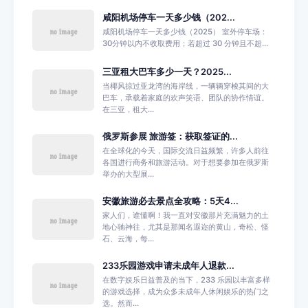
咸阳机场停车一天多少钱（202...
咸阳机场停车一天多少钱（2025） 室外停车场：
30分钟以内不收取费用；若超过 30 分钟且不超...
三亚租大巴车多少一天？2025...
当椰风掠过亚龙湾的海岸线，一辆辆穿梭其间的大
巴车，承载着家庭的欢声笑语、团队的协作情谊。
在三亚，租大...
俄罗斯参展 旅游签：获取签证的...
在全球化的今天，国际交流日益频繁，许多人前往
各国进行商务和旅游活动。对于想要参加在俄罗斯
举办的大型展...
安徽旅游必去景点全攻略：5天4...
家人们，谁懂啊！我一直对安徽那片充满魅力的土
地心驰神往，尤其是那闻名遐迩的黄山，奇松、怪
石、云海，每...
233乐园游戏申请未成年人退款...
在数字娱乐日益普及的当下，233 乐园以丰富多样
的游戏选择，成为众多未成年人休闲娱乐的热门之
选。然而...