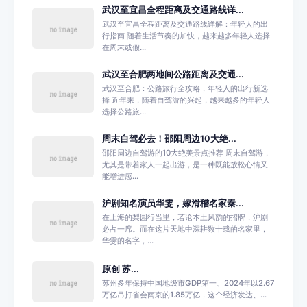
武汉至宜昌全程距离及交通路线详...
武汉至宜昌全程距离及交通路线详解：年轻人的出
行指南 随着生活节奏的加快，越来越多年轻人选择
在周末或假...
武汉至合肥两地间公路距离及交通...
武汉至合肥：公路旅行全攻略，年轻人的出行新选
择 近年来，随着自驾游的兴起，越来越多的年轻人
选择公路旅...
周末自驾必去！邵阳周边10大绝...
邵阳周边自驾游的10大绝美景点推荐 周末自驾游，
尤其是带着家人一起出游，是一种既能放松心情又
能增进感...
沪剧知名演员华雯，嫁滑稽名家秦...
在上海的梨园行当里，若论本土风韵的招牌，沪剧
必占一席。而在这片天地中深耕数十载的名家里，
华雯的名字，...
原创 苏...
苏州多年保持中国地级市GDP第一、2024年以2.67
万亿吊打省会南京的1.85万亿，这个经济发达、...