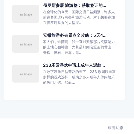
俄罗斯参展 旅游签：获取签证的...
在全球化的今天，国际交流日益频繁，许多人
前往各国进行商务和旅游活动。对于想要参加
在俄罗斯举办的大型展...
安徽旅游必去景点全攻略：5天4...
家人们，谁懂啊！我一直对安徽那片充满魅力
的土地心驰神往，尤其是那闻名遐迩的黄山，
奇松、怪石、云海，每...
233乐园游戏申请未成年人退款...
在数字娱乐日益普及的当下，233 乐园以丰富
多样的游戏选择，成为众多未成年人休闲娱乐
的热门之选。然而...
旅游动态