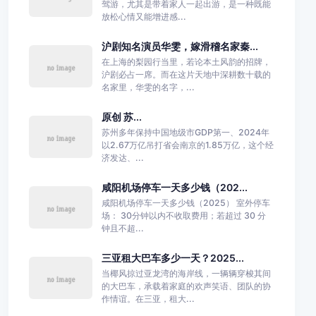
驾游，尤其是带着家人一起出游，是一种既能
放松心情又能增进感...
沪剧知名演员华雯，嫁滑稽名家秦...
在上海的梨园行当里，若论本土风韵的招牌，
沪剧必占一席。而在这片天地中深耕数十载的
名家里，华雯的名字，...
原创 苏...
苏州多年保持中国地级市GDP第一、2024年
以2.67万亿吊打省会南京的1.85万亿，这个经
济发达、...
咸阳机场停车一天多少钱（202...
咸阳机场停车一天多少钱（2025） 室外停车
场： 30分钟以内不收取费用；若超过 30 分
钟且不超...
三亚租大巴车多少一天？2025...
当椰风掠过亚龙湾的海岸线，一辆辆穿梭其间
的大巴车，承载着家庭的欢声笑语、团队的协
作情谊。在三亚，租大...