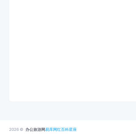
2026 ©
办公旅游网
易库网
红百科
星座