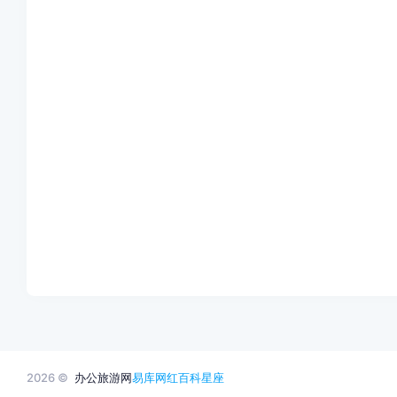
2026 ©
办公旅游网
易库网
红百科
星座