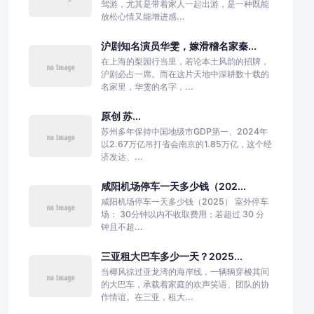
驾游，尤其是带着家人一起出游，是一种既能
放松心情又能增进感...
沪剧知名演员华雯，嫁滑稽名家秦...
在上海的梨园行当里，若论本土风韵的招牌，
沪剧必占一席。而在这片天地中深耕数十载的
名家里，华雯的名字，...
原创 苏...
苏州多年保持中国地级市GDP第一、2024年
以2.67万亿吊打省会南京的1.85万亿，这个经
济发达、...
咸阳机场停车一天多少钱（202...
咸阳机场停车一天多少钱（2025） 室外停车
场： 30分钟以内不收取费用；若超过 30 分
钟且不超...
三亚租大巴车多少一天？2025...
当椰风掠过亚龙湾的海岸线，一辆辆穿梭其间
的大巴车，承载着家庭的欢声笑语、团队的协
作情谊。在三亚，租大...