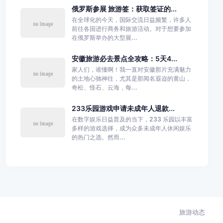
俄罗斯参展 旅游签：获取签证的...
在全球化的今天，国际交流日益频繁，许多人
前往各国进行商务和旅游活动。对于想要参加
在俄罗斯举办的大型展...
安徽旅游必去景点全攻略：5天4...
家人们，谁懂啊！我一直对安徽那片充满魅力
的土地心驰神往，尤其是那闻名遐迩的黄山，
奇松、怪石、云海，每...
233乐园游戏申请未成年人退款...
在数字娱乐日益普及的当下，233 乐园以丰富
多样的游戏选择，成为众多未成年人休闲娱乐
的热门之选。然而...
旅游动态